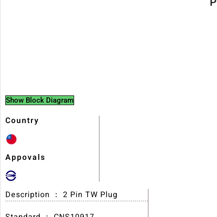
P
Show Block Diagram
Country
Appovals
Description ： 2 Pin TW Plug
Standard ： CNS10917