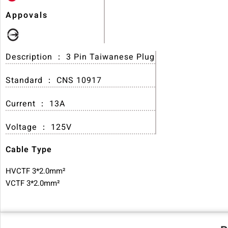
Appovals
Description ： 3 Pin Taiwanese Plug
Standard ： CNS 10917
Current ： 13A
Voltage ： 125V
Cable Type
HVCTF 3*2.0mm²
VCTF 3*2.0mm²