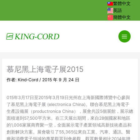
跳
繁體中文
至
英語
主
簡體中文
要
內
容
慕尼黑上海電子展2015
作者:
Kind-Cord
/
2015 年 9 月 24 日
015年3月17日至2015年3月19日光州在上海新國際博覽中心參與
了慕尼黑上海電子展 (electronica China)。聯合慕尼黑上海電子
生產設備展（productronica China），展會共設5個展館，展示總
面積達到57,500平方米。在三天展出期間，來自28個國家和地區
的1,006家展商齊聚一堂，全面展示電子產業領域高新技術產品和
創新解決方案。展會吸引了55,365位來自工業、汽車、通訊、醫
療和消費電子領域的專業觀眾到會參觀，觀眾數量相比2014年增